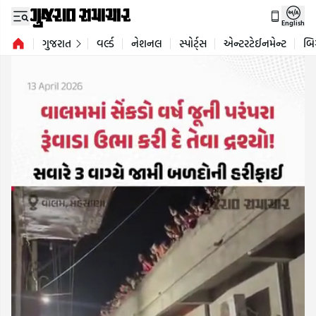
English
ગુજરાત
વર્લ્ડ
નેશનલ
સ્પોર્ટ્સ
એન્ટરટેઈનમેન્ટ
બિ