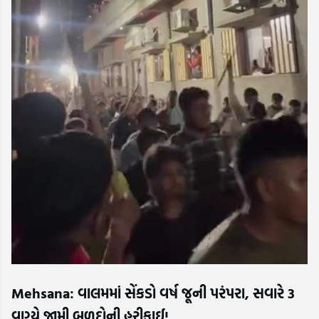
Mehsana: વાલમમાં સેંકડો વર્ષ જૂની પરંપરા, સવારે 3
વાગ્યે જામી બળદોની હરીફાઈ!