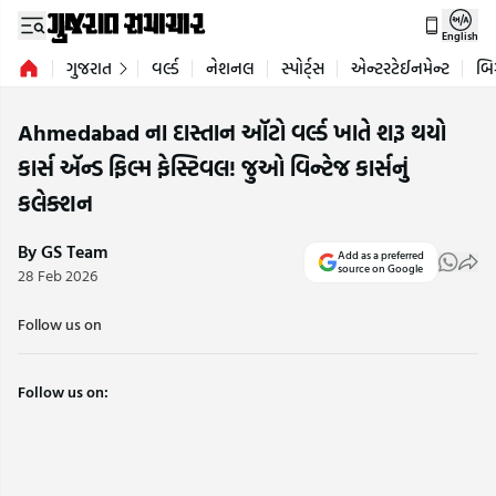
English
ગુજરાત
વર્લ્ડ
નેશનલ
સ્પોર્ટ્સ
એન્ટરટેઈનમેન્ટ
બિ
Ahmedabad ના દાસ્તાન ઑટો વર્લ્ડ ખાતે શરૂ થયો
કાર્સ ઍન્ડ ફિલ્મ ફેસ્ટિવલ! જુઓ વિન્ટેજ કાર્સનું
કલેક્શન
By GS Team
Add as a preferred
source on Google
28 Feb 2026
Follow us on
Follow us on: