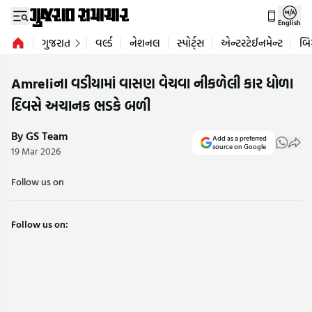
English
ગુજરાત
વર્લ્ડ
નેશનલ
સ્પોર્ટ્સ
એન્ટરટેઈનમેન્ટ
બિ
Amreliના વડીયામાં વાસણ વેચવા નીકળેલી કાર ધોળા
દિવસે અચાનક ભડકે બળી
By GS Team
Add as a preferred
source on Google
19 Mar 2026
Follow us on
Follow us on: