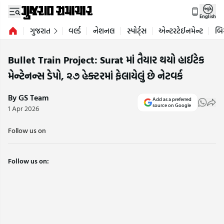
English
ગુજરાત
વર્લ્ડ
નેશનલ
સ્પોર્ટ્સ
એન્ટરટેઈનમેન્ટ
બિ
Bullet Train Project: Surat માં તૈયાર થયો હાઈટેક
મેન્ટેનન્સ ડેપો, ૨૭ હેક્ટરમાં ફેલાયેલું છે નેટવર્ક
By GS Team
Add as a preferred
source on Google
1 Apr 2026
Follow us on
Follow us on: