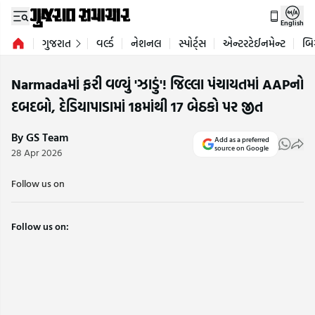
English
ગુજરાત
વર્લ્ડ
નેશનલ
સ્પોર્ટ્સ
એન્ટરટેઈનમેન્ટ
બિ
Narmadaમાં ફરી વળ્યું 'ઝાડું'! જિલ્લા પંચાયતમાં AAPનો
દબદબો, દેડિયાપાડામાં 18માંથી 17 બેઠકો પર જીત
By GS Team
Add as a preferred
source on Google
28 Apr 2026
Follow us on
Follow us on: