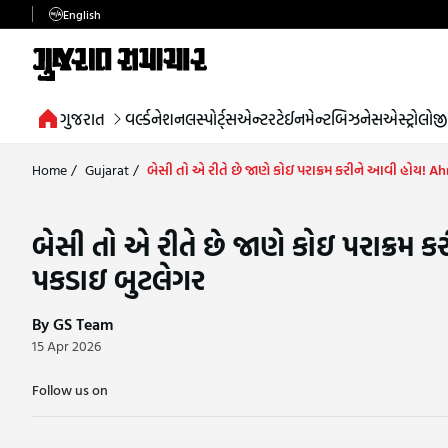
English
ગુજરાત
વર્લ્ડ
નેશનલ
સ્પોર્ટ્સ
એન્ટરટેઈનમેન્ટ
બિઝનેસ
એસ્ટ્રોલોજી
Home
/
Gujarat
/
બેસી તો એ રીતે છે જાણે કોઇ પરાક્રમ કરીને આવી હોય! 
બેસી તો એ રીતે છે જાણે કોઇ પરાક્રમ
પકડાઇ બુટલેગર
By GS Team
15 Apr 2026
Follow us on