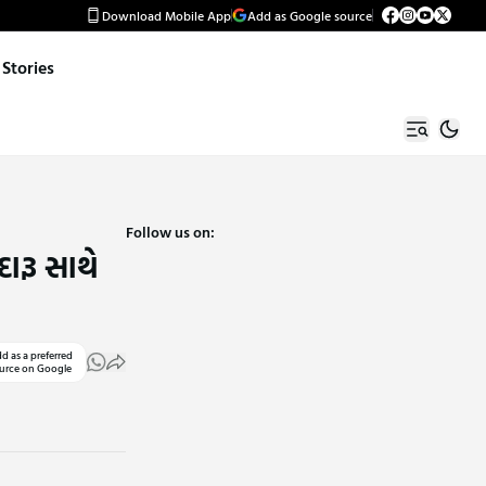
Download Mobile App
Add as Google source
Stories
Follow us on:
ારૂ સાથે
d as a preferred
urce on Google