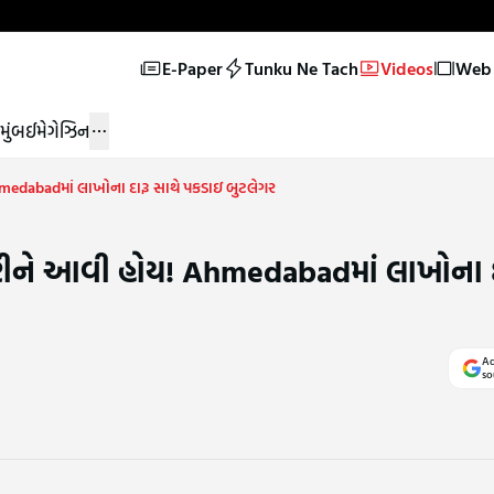
E-Paper
Tunku Ne Tach
Videos
Web 
મુંબઈ
મેગેઝિન
Ahmedabadમાં લાખોના દારૂ સાથે પકડાઇ બુટલેગર
 કરીને આવી હોય! Ahmedabadમાં લાખોના દ
Ad
so