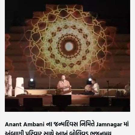
Anant Ambani ના જન્મદિવસ નિમિત્તે Jamnagar માં
અંબાણી પરિવાર સાથે આખું બોલિવૂડ ભજનમય