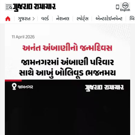
English
ગુજરાત
વર્લ્ડ
નેશનલ
સ્પોર્ટ્સ
એન્ટરટેઈનમેન્ટ
બિ