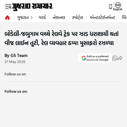
English
ગુજરાત
વર્લ્ડ
નેશનલ
સ્પોર્ટ્સ
એન્ટરટેઈનમેન્ટ
બિ
બોડેલી-જબુગામ વચ્ચે રેલવે ટ્રેક પર ઝાડ ધરાશાયી થતાં
વીજ લાઈન તૂટી, રેલ વ્યવહાર ઠપ્પ! મુસાફરો રઝળ્યા
By GS Team
Add as a preferred
source on Google
31 May 2026
Follow us on
Follow us on: