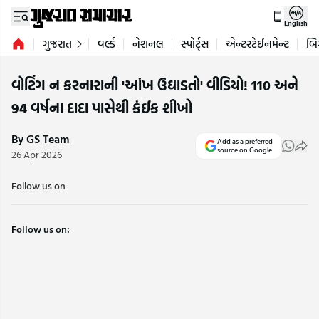
English
ગુજરાત
વર્લ્ડ
નેશનલ
સ્પોર્ટ્સ
એન્ટરટેઈનમેન્ટ
બિ
વોટિંગ ન કરનારાની 'આંખ ઉઘાડતો' વીડિયો! 110 અને
94 વર્ષના દાદા પાસેથી કંઈક શીખો
By GS Team
Add as a preferred
source on Google
26 Apr 2026
Follow us on
Follow us on: