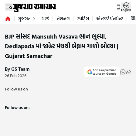
English
ગુજરાત
વર્લ્ડ
નેશનલ
સ્પોર્ટ્સ
એન્ટરટેઈનમેન્ટ
બિ
BJP સાંસદ Mansukh Vasava ભાન ભૂલ્યા,
Dediapada માં જાહેર મંચથી બેફામ ગાળો બોલ્યા |
Gujarat Samachar
By GS Team
Add as a preferred
source on Google
26 Feb 2026
Follow us on
Follow us on: