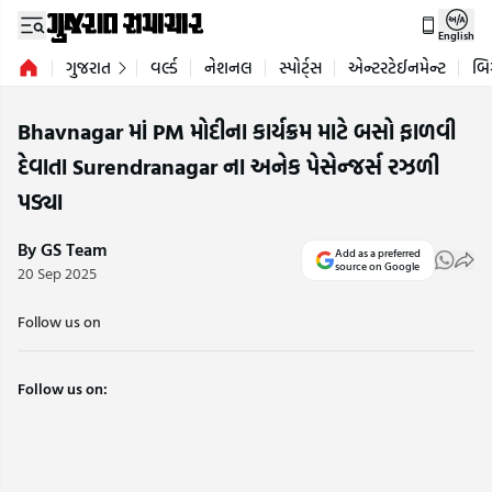
English
ગુજરાત
વર્લ્ડ
નેશનલ
સ્પોર્ટ્સ
એન્ટરટેઈનમેન્ટ
બિ
Bhavnagar માં PM મોદીના કાર્યક્રમ માટે બસો ફાળવી
દેવાતા Surendranagar ના અનેક પેસેન્જર્સ રઝળી
પડ્યા
By GS Team
Add as a preferred
source on Google
20 Sep 2025
Follow us on
Follow us on: