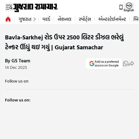
English
ગુજરાત
વર્લ્ડ
નેશનલ
સ્પોર્ટ્સ
એન્ટરટેઈનમેન્ટ
બિ
Bavla-Sarkhej રોડ ઉપર 2500 લિટર ડીઝલ ભરેલું
ટેન્કર ઊંધું થઇ ગયું | Gujarat Samachar
By GS Team
Add as a preferred
source on Google
14 Dec 2025
Follow us on
Follow us on: