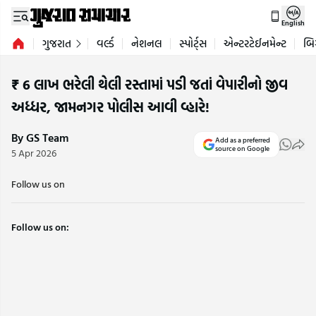
English
ગુજરાત
વર્લ્ડ
નેશનલ
સ્પોર્ટ્સ
એન્ટરટેઈનમેન્ટ
બિ
₹ 6 લાખ ભરેલી થેલી રસ્તામાં પડી જતાં વેપારીનો જીવ
અધ્ધર, જામનગર પોલીસ આવી વ્હારે!
By GS Team
Add as a preferred
source on Google
5 Apr 2026
Follow us on
Follow us on: