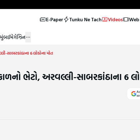
E-Paper
Tunku Ne Tach
Videos
Web 
મુંબઈ
મેગેઝિન
લ્લી-સાબરકાંઠાના 6 લોકોના મોત
 કાળનો ભેટો, અરવલ્લી-સાબરકાંઠાના 6 લ
Ad
so