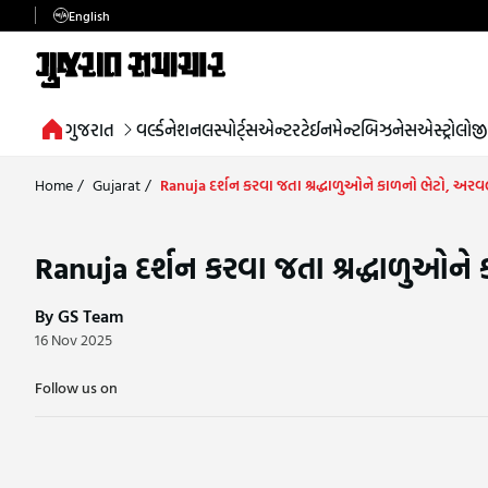
English
ગુજરાત
વર્લ્ડ
નેશનલ
સ્પોર્ટ્સ
એન્ટરટેઈનમેન્ટ
બિઝનેસ
એસ્ટ્રોલોજી
Home
/
Gujarat
/
Ranuja દર્શન કરવા જતા શ્રદ્ધાળુઓને કાળનો ભેટો, અરવ
Ranuja દર્શન કરવા જતા શ્રદ્ધાળુઓને
By GS Team
16 Nov 2025
Follow us on