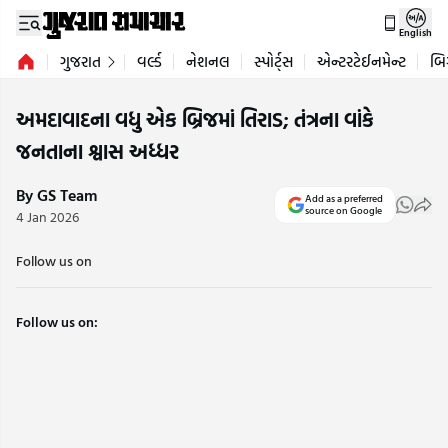
English
ગુજરાત
વર્લ્ડ
નેશનલ
સ્પોર્ટ્સ
એન્ટરટેઈનમેન્ટ
બિ
અમદાવાદના વધુ એક બ્રિજમાં તિરાડ; તંત્રના વાંકે
જનતાના શ્વાસ અધ્ધર
By GS Team
Add as a preferred
source on Google
4 Jan 2026
Follow us on
Follow us on: