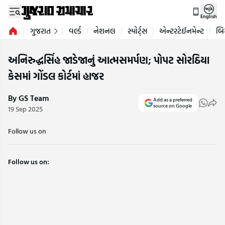
English
ગુજરાત
વર્લ્ડ
નેશનલ
સ્પોર્ટ્સ
એન્ટરટેઈનમેન્ટ
બિ
અનિરુદ્ધસિંહ જાડેજાનું આત્મસમર્પણ; પોપટ સોરઠિયા
કેસમાં ગોંડલ કોર્ટમાં હાજર
By GS Team
Add as a preferred
source on Google
19 Sep 2025
Follow us on
Follow us on: