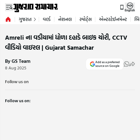
English
ગુજરાત
વર્લ્ડ
નેશનલ
સ્પોર્ટ્સ
એન્ટરટેઈનમેન્ટ
બિ
Amreli ના વડીયામાં ધોળા દહાડે બાઇક ચોરી, CCTV
વીડિયો વાઇરલ | Gujarat Samachar
By GS Team
Add as a preferred
source on Google
8 Aug 2025
Follow us on
Follow us on: