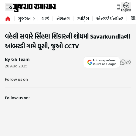
English
ગુજરાત
વર્લ્ડ
નેશનલ
સ્પોર્ટ્સ
એન્ટરટેઈનમેન્ટ
બિ
વહેલી સવારે સિંહણ શિકારની શોધમાં Savarkundlaના
આંબરડી ગામે ઘૂસી, જુઓ CCTV
By GS Team
Add as a preferred
source on Google
26 Aug 2025
Follow us on
Follow us on: