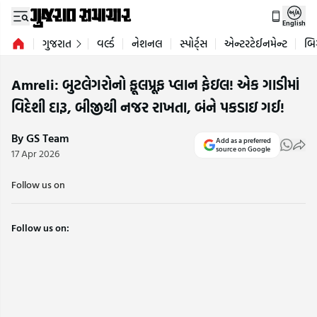
English
ગુજરાત
વર્લ્ડ
નેશનલ
સ્પોર્ટ્સ
એન્ટરટેઈનમેન્ટ
બિ
Amreli: બુટલેગરોનો ફૂલપ્રૂફ પ્લાન ફેઇલ! એક ગાડીમાં
વિદેશી દારૂ, બીજીથી નજર રાખતા, બંને પકડાઇ ગઈ!
By GS Team
Add as a preferred
source on Google
17 Apr 2026
Follow us on
Follow us on: