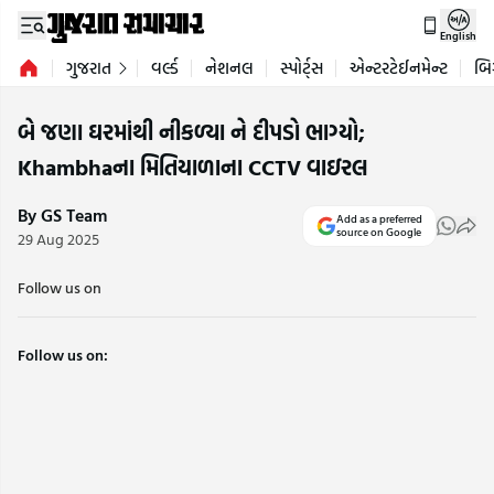
English
ગુજરાત
વર્લ્ડ
નેશનલ
સ્પોર્ટ્સ
એન્ટરટેઈનમેન્ટ
બિ
બે જણા ઘરમાંથી નીકળ્યા ને દીપડો ભાગ્યો;
Khambhaના મિતિયાળાના CCTV વાઇરલ
By GS Team
Add as a preferred
source on Google
29 Aug 2025
Follow us on
Follow us on: