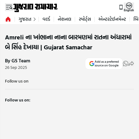
English
ગુજરાત
વર્લ્ડ
નેશનલ
સ્પોર્ટ્સ
એન્ટરટેઈનમેન્ટ
બિ
Amreli ના ખાંભાના નાના બારમણમાં રાતના અંધારામાં
બે સિંહ દેખાયા | Gujarat Samachar
By GS Team
Add as a preferred
source on Google
26 Sep 2025
Follow us on
Follow us on: