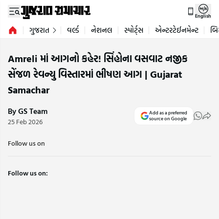
English
ગુજરાત
વર્લ્ડ
નેશનલ
સ્પોર્ટ્સ
એન્ટરટેઈનમેન્ટ
બિ
Amreli માં આગનો કહેર! સિંહોના વસવાટ નજીક
સેંજળ રેવન્યુ વિસ્તારમાં ભીષણ આગ | Gujarat
Samachar
By GS Team
Add as a preferred
source on Google
25 Feb 2026
Follow us on
Follow us on: