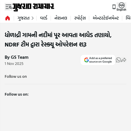
English
ગુજરાત
વર્લ્ડ
નેશનલ
સ્પોર્ટ્સ
એન્ટરટેઈનમેન્ટ
બિ
ધોળાદ્રી ગામની નદીમાં પૂર આવતા આધેડ તણાયો,
NDRF ટીમ દ્વારા રેસ્ક્યૂ ઓપરેશન શરૂ
By GS Team
Add as a preferred
source on Google
1 Nov 2025
Follow us on
Follow us on: