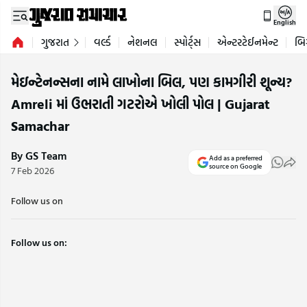
English
ગુજરાત
વર્લ્ડ
નેશનલ
સ્પોર્ટ્સ
એન્ટરટેઈનમેન્ટ
બિ
મેઇન્ટેનન્સના નામે લાખોના બિલ, પણ કામગીરી શૂન્ય?
Amreli માં ઉભરાતી ગટરોએ ખોલી પોલ | Gujarat
Samachar
By GS Team
Add as a preferred
source on Google
7 Feb 2026
Follow us on
Follow us on: