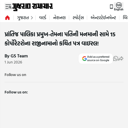
English
ગુજરાત
વર્લ્ડ
નેશનલ
સ્પોર્ટ્સ
એન્ટરટેઈનમેન્ટ
બિ
પ્રાંતિજ પાલિકા પ્રમુખ-તેમના પતિની મનમાની સામે 15
કોર્પોરેટરોના રાજીનામાનો કથિત પત્ર વાઇરલ!
By GS Team
Add as a preferred
source on Google
1 Jun 2026
Follow us on
Follow us on: