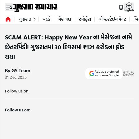
English
ગુજરાત
વર્લ્ડ
નેશનલ
સ્પોર્ટ્સ
એન્ટરટેઈનમેન્ટ
બિ
SCAM ALERT: Happy New Year ના મેસેજના નામે
છેતરપિંડી! ગુજરાતમાં 30 દિવસમાં ₹121 કરોડના ફ્રોડ
થયા
By GS Team
Add as a preferred
source on Google
31 Dec 2025
Follow us on
Follow us on: