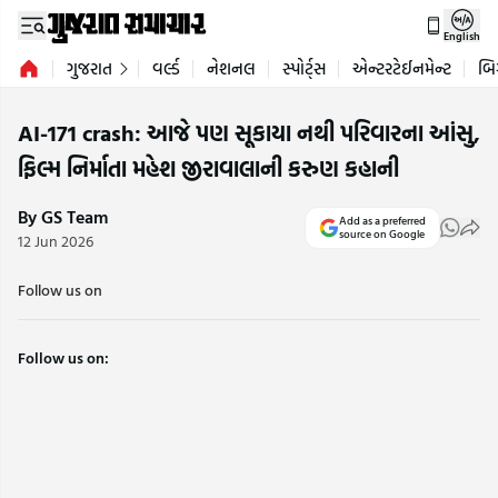
English
ગુજરાત
વર્લ્ડ
નેશનલ
સ્પોર્ટ્સ
એન્ટરટેઈનમેન્ટ
બિ
AI-171 crash: આજે પણ સૂકાયા નથી પરિવારના આંસુ,
ફિલ્મ નિર્માતા મહેશ જીરાવાલાની કરુણ કહાની
By GS Team
Add as a preferred
source on Google
12 Jun 2026
Follow us on
Follow us on: