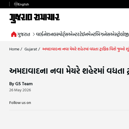
English
ગુજરાત
વર્લ્ડ
નેશનલ
સ્પોર્ટ્સ
એન્ટરટેઈનમેન્ટ
બિઝનેસ
એસ્ટ્રોલોજી
Home
/
Gujarat
/
અમદાવાદના નવા મેયરે શહેરમાં વધતા ટ્રાફિક વિશે જુઓ શું
અમદાવાદના નવા મેયરે શહેરમાં વધતા ટ્ર
By GS Team
26 May 2026
Follow us on