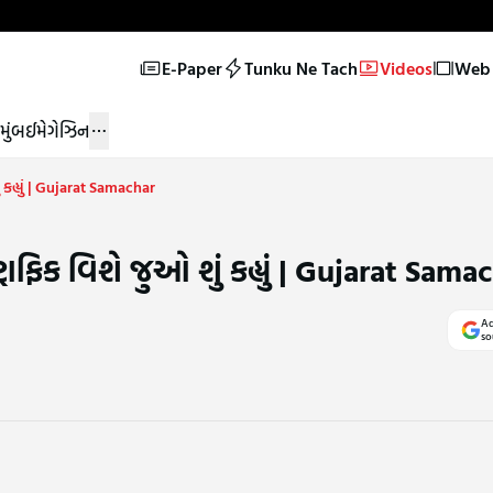
E-Paper
Tunku Ne Tach
Videos
Web 
મુંબઈ
મેગેઝિન
 કહ્યું | Gujarat Samachar
ાફિક વિશે જુઓ શું કહ્યું | Gujarat Sama
Ad
so