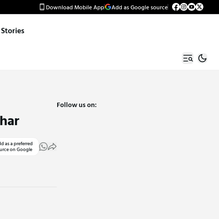
Download Mobile App
Add as Google source
Stories
Follow us on:
char
d as a preferred
urce on Google