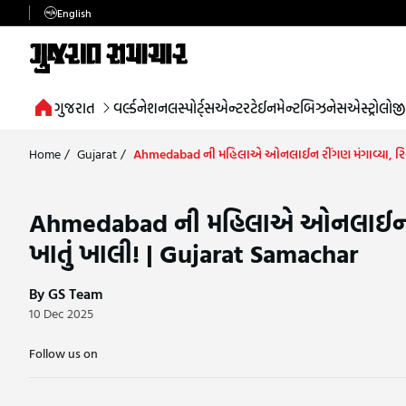
English
ગુજરાત
વર્લ્ડ
નેશનલ
સ્પોર્ટ્સ
એન્ટરટેઈનમેન્ટ
બિઝનેસ
એસ્ટ્રોલોજી
Home
/
Gujarat
/
Ahmedabad ની મહિલાએ ઓનલાઈન રીંગણ મંગાવ્યા, રિફંડ મ
Ahmedabad ની મહિલાએ ઓનલાઈન રીંગણ 
ખાતું ખાલી! | Gujarat Samachar
By GS Team
10 Dec 2025
Follow us on