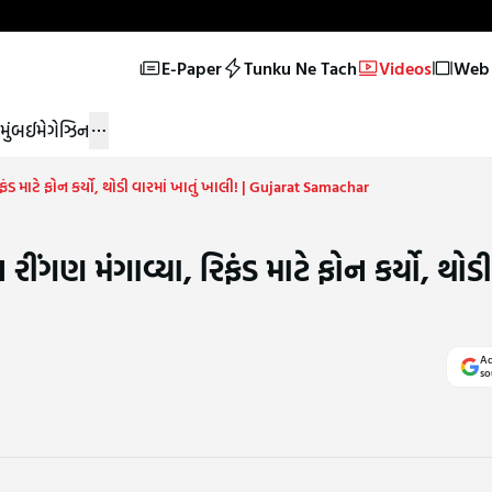
E-Paper
Tunku Ne Tach
Videos
Web 
મુંબઈ
મેગેઝિન
ાટે ફોન કર્યો, થોડી વારમાં ખાતું ખાલી! | Gujarat Samachar
મંગાવ્યા, રિફંડ માટે ફોન કર્યો, થોડી 
Ad
so