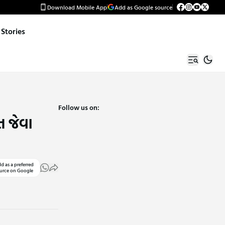
Download Mobile App
Add as Google source
Stories
Follow us on:
ત જેવા
d as a preferred
urce on Google