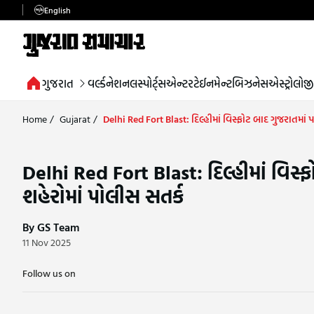
English
ગુજરાત
વર્લ્ડ
નેશનલ
સ્પોર્ટ્સ
એન્ટરટેઈનમેન્ટ
બિઝનેસ
એસ્ટ્રોલોજી
Home
/
Gujarat
/
Delhi Red Fort Blast: દિલ્હીમાં વિસ્ફોટ બાદ ગુજરાતમા
Delhi Red Fort Blast: દિલ્હીમાં વિ
શહેરોમાં પોલીસ સતર્ક
By GS Team
11 Nov 2025
Follow us on