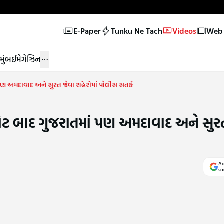
E-Paper
Tunku Ne Tach
Videos
Web 
મુંબઈ
મેગેઝિન
ં પણ અમદાવાદ અને સુરત જેવા શહેરોમાં પોલીસ સતર્ક
સ્ફોટ બાદ ગુજરાતમાં પણ અમદાવાદ અને સુર
Ad
so