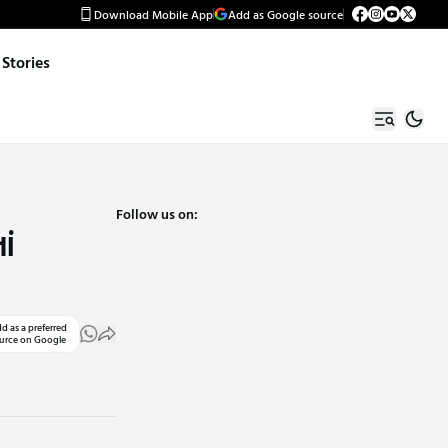
Download Mobile App
Add as Google source
Stories
Follow us on:
ાં
d as a preferred
urce on Google