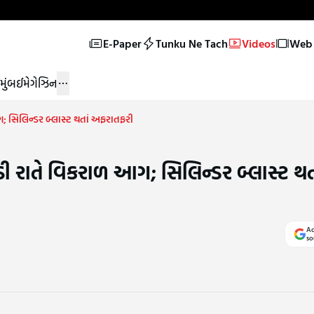
E-Paper
Tunku Ne Tach
Videos
Web 
મુંબઈ
મેગેઝિન
; સિલિન્ડર બ્લાસ્ટ થતાં અફરાતફરી
ી રાતે વિકરાળ આગ; સિલિન્ડર બ્લાસ્ટ થત
Ad
so