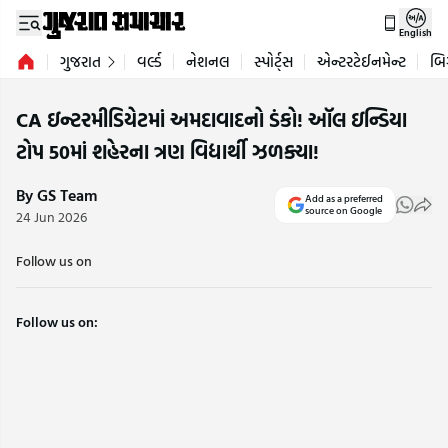
English
ગુજરાત
વર્લ્ડ
નેશનલ
સ્પોર્ટ્સ
એન્ટરટેઈનમેન્ટ
બિ
CA ઇન્ટરમીડિયેટમાં અમદાવાદનો ડંકો! ઑલ ઇન્ડિયા
ટોપ 50માં શહેરના ત્રણ વિદ્યાર્થી ઝળક્યા!
By GS Team
Add as a preferred
source on Google
24 Jun 2026
Follow us on
Follow us on: