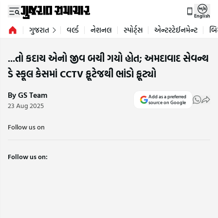
English
ગુજરાત
વર્લ્ડ
નેશનલ
સ્પોર્ટ્સ
એન્ટરટેઈનમેન્ટ
બિ
...તો કદાચ એનો જીવ બચી ગયો હોત; અમદાવાદ સેવન્થ
ડે સ્કૂલ કેસમાં CCTV ફૂટેજથી ભાંડો ફૂટ્યો
By GS Team
Add as a preferred
source on Google
23 Aug 2025
Follow us on
Follow us on: