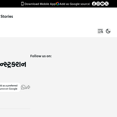
Download Mobile App
Add as Google source
Stories
Follow us on:
્સ્ટ્રક્શન
d as a preferred
urce on Google