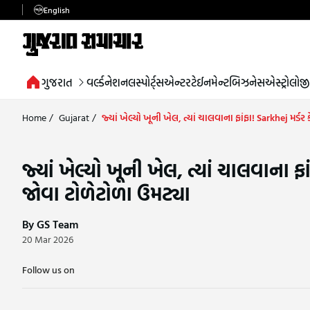
English
ગુજરાત
વર્લ્ડ
નેશનલ
સ્પોર્ટ્સ
એન્ટરટેઈનમેન્ટ
બિઝનેસ
એસ્ટ્રોલોજી
Home
/
Gujarat
/
જ્યાં ખેલ્યો ખૂની ખેલ, ત્યાં ચાલવાના ફાંફા! Sarkhej મર્
જ્યાં ખેલ્યો ખૂની ખેલ, ત્યાં ચાલવાના 
જોવા ટોળેટોળા ઉમટ્યા
By GS Team
20 Mar 2026
Follow us on