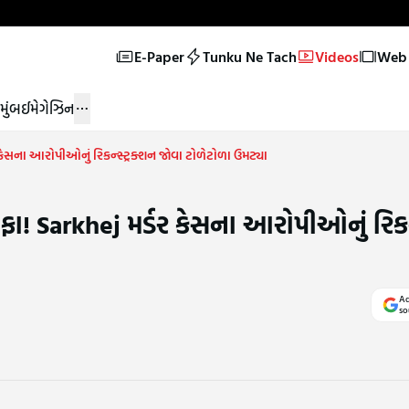
E-Paper
Tunku Ne Tach
Videos
Web 
મુંબઈ
મેગેઝિન
ડર કેસના આરોપીઓનું રિકન્સ્ટ્રક્શન જોવા ટોળેટોળા ઉમટ્યા
ફાંફા! Sarkhej મર્ડર કેસના આરોપીઓનું રિકન
Ad
so