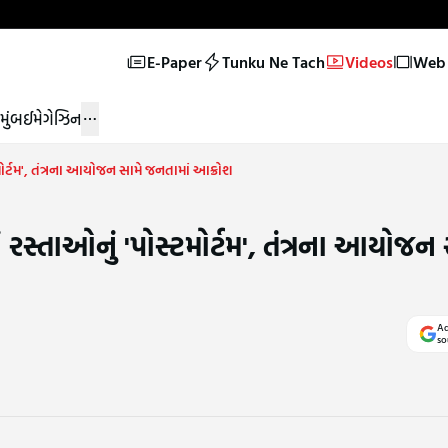
E-Paper
Tunku Ne Tach
Videos
Web 
મુંબઈ
મેગેઝિન
મોર્ટમ', તંત્રના આયોજન સામે જનતામાં આક્રોશ
 રસ્તાઓનું 'પોસ્ટમોર્ટમ', તંત્રના આયોજન 
Ad
so