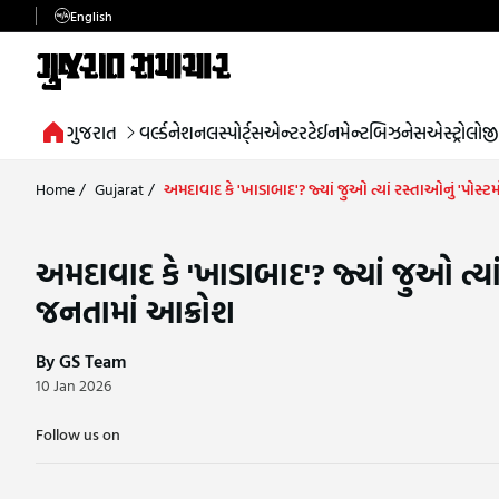
English
ગુજરાત
વર્લ્ડ
નેશનલ
સ્પોર્ટ્સ
એન્ટરટેઈનમેન્ટ
બિઝનેસ
એસ્ટ્રોલોજી
Home
/
Gujarat
/
અમદાવાદ કે 'ખાડાબાદ'? જ્યાં જુઓ ત્યાં રસ્તાઓનું 'પોસ્ટ
અમદાવાદ કે 'ખાડાબાદ'? જ્યાં જુઓ ત્યાં
જનતામાં આક્રોશ
By GS Team
10 Jan 2026
Follow us on