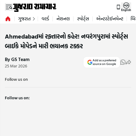
English
ગુજરાત
વર્લ્ડ
નેશનલ
સ્પોર્ટ્સ
એન્ટરટેઈનમેન્ટ
બિ
Ahmedabadમાં રફ્તારનો કહેર! નવરંગપુરામાં સ્પોર્ટ્સ
બાઈકે મોપેડને મારી ભયાનક ટક્કર
By GS Team
Add as a preferred
source on Google
25 Mar 2026
Follow us on
Follow us on: