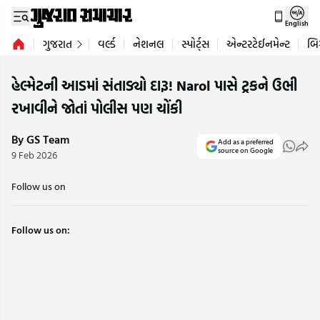
English
ગુજરાત
વર્લ્ડ
નેશનલ
સ્પોર્ટ્સ
એન્ટરટેઈનમેન્ટ
બિ
હેલ્મેટની આડમાં સંતાડ્યો દારૂ! Narol પાસે ટ્રકને ઉભી
રખાવીને જોતાં પોલીસ પણ ચોંકી
By GS Team
Add as a preferred
source on Google
9 Feb 2026
Follow us on
Follow us on: