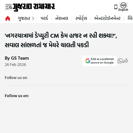
English
ગુજરાત
વર્લ્ડ
નેશનલ
સ્પોર્ટ્સ
એન્ટરટેઈનમેન્ટ
બિ
'નગરયાત્રામાં ડેપ્યુટી CM કેમ હાજર ન રહી શક્યા?',
સવાલ સાંભળતાં જ મેયરે ચાલતી પકડી
By GS Team
Add as a preferred
source on Google
26 Feb 2026
Follow us on
Follow us on: