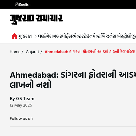
English
ગુજરાત
વર્લ્ડ
નેશનલ
સ્પોર્ટ્સ
એન્ટરટેઈનમેન્ટ
બિઝનેસ
એસ્ટ્રોલોજી
Home
/
Gujarat
/
Ahmedabad: ડાંગરના ફોતરાની આડમાં દારૂની રેલમછેલ
Ahmedabad: ડાંગરના ફોતરાની આડમાં
લાખનો નશો
By GS Team
12 May 2026
Follow us on