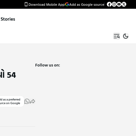
Download Mobile App
Add as Google source
Stories
Follow us on:
યો 54
d as a preferred
urce on Google