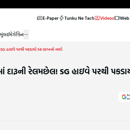
E-Paper
Tunku Ne Tach
Videos
Web 
મુંબઈ
મેગેઝિન
! SG હાઇવે પરથી પકડાયો 54 લાખનો નશો
 દારૂની રેલમછેલ! SG હાઇવે પરથી પકડા
Ad
so