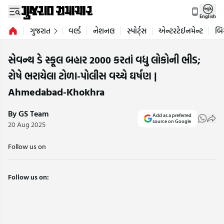
English
ગુજરાત
વર્લ્ડ
નેશનલ
સ્પોર્ટ્સ
એન્ટરટેઈનમેન્ટ
બિ
સેવન્થ ડે સ્કૂલ બહાર 2000 કરતાં વધુ લોકોની ભીડ;
રોષે ભરાયેલા ટોળા-પોલીસ વચ્ચે ઘર્ષણ |
Ahmedabad-Khokhra
By GS Team
Add as a preferred
source on Google
20 Aug 2025
Follow us on
Follow us on: