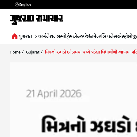
English
ગુજરાત
વર્લ્ડ
નેશનલ
સ્પોર્ટ્સ
એન્ટરટેઈનમેન્ટ
બિઝનેસ
એસ્ટ્રોલોજી
Home
/
Gujarat
/
મિત્રનો ઝઘડો છોડાવવા વચ્ચે પડેલા વિદ્યાર્થીની આંખમ