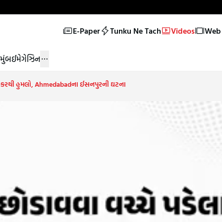
E-Paper
Tunku Ne Tach
Videos
Web 
મુંબઈ
મેગેઝિન
ાં પરિકરથી હુમલો, Ahmedabadના ઈસનપુરની ઘટના