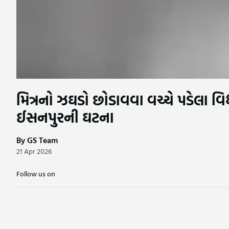
મિત્રનો ઝઘડો છોડાવવા વચ્ચે પડેલા વ
ઈસનપુરની ઘટના
By GS Team
21 Apr 2026
Follow us on