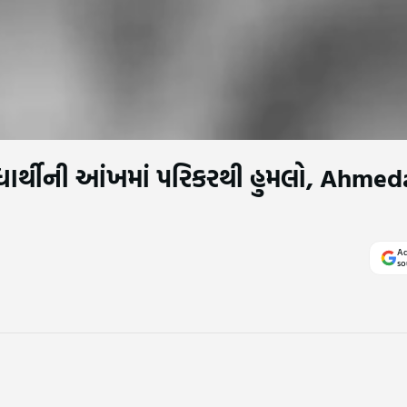
િદ્યાર્થીની આંખમાં પરિકરથી હુમલો, Ahm
Ad
so