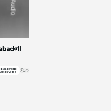
edabadના
d as a preferred
urce on Google