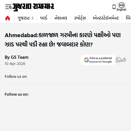
English
ગુજરાત
વર્લ્ડ
નેશનલ
સ્પોર્ટ્સ
એન્ટરટેઈનમેન્ટ
બિ
Ahmedabad:કાળજાળ ગરમીના કારણે પક્ષીઓ પણ
ઝાડ પરથી પડી રહ્યા છે! જવાબદાર કોણ?
By GS Team
Add as a preferred
source on Google
10 Apr 2026
Follow us on
Follow us on: