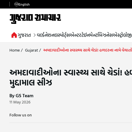
English
ગુજરાત
વર્લ્ડ
નેશનલ
સ્પોર્ટ્સ
એન્ટરટેઈનમેન્ટ
બિઝનેસ
એસ્ટ્રોલોજી
Home
/
Gujarat
/
અમદાવાદીઓના સ્વાસ્થ્ય સાથે ચેડાં! હળદરના નામે વેચાતો 
અમદાવાદીઓના સ્વાસ્થ્ય સાથે ચેડાં! હ
મુદ્દામાલ સીઝ
By GS Team
11 May 2026
Follow us on