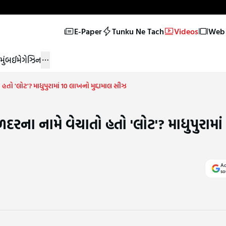
E-Paper
Tunku Ne Tach
Videos
Web 
મુંબઈ
મેગેઝિન
હતો 'લોટ'? માધુપુરામાં 10 લાખનો મુદ્દામાલ સીઝ
ળદરના નામે વેચાતો હતો 'લોટ'? માધુપુરામા
Ad
so