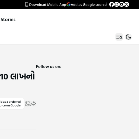
Download Mobile App
Add as Google source
Stories
Follow us on:
ં 10 લાખનો
d as a preferred
urce on Google