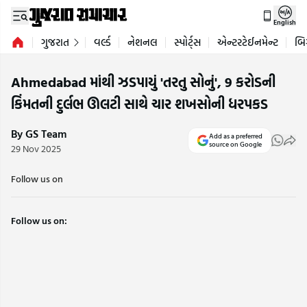
English
ગુજરાત
વર્લ્ડ
નેશનલ
સ્પોર્ટ્સ
એન્ટરટેઈનમેન્ટ
બિ
Ahmedabad માંથી ઝડપાયું 'તરતુ સોનું', 9 કરોડની
કિંમતની દુર્લભ ઊલટી સાથે ચાર શખસોની ધરપકડ
By GS Team
Add as a preferred
source on Google
29 Nov 2025
Follow us on
Follow us on: