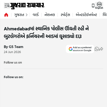
English
ગુજરાત
વર્લ્ડ
નેશનલ
સ્પોર્ટ્સ
એન્ટરટેઈનમેન્ટ
બિ
Ahmedabadમાં સ્થાનિક પોલીસ ઊંઘતી રહી ને
બુટલેગરોએ ફર્નિચરની આડમાં ઘૂસાડ્યો દારૂ
By GS Team
Add as a preferred
source on Google
24 Jun 2026
Follow us on
Follow us on: