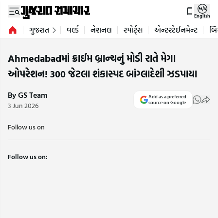
English
ગુજરાત
વર્લ્ડ
નેશનલ
સ્પોર્ટ્સ
એન્ટરટેઈનમેન્ટ
બિ
Ahmedabadમાં ક્રાઈમ બ્રાન્ચનું મોડી રાતે મેગા
ઓપરેશન! 300 જેટલા શંકાસ્પદ બાંગ્લાદેશી ઝડપાયા
By GS Team
Add as a preferred
source on Google
3 Jun 2026
Follow us on
Follow us on: