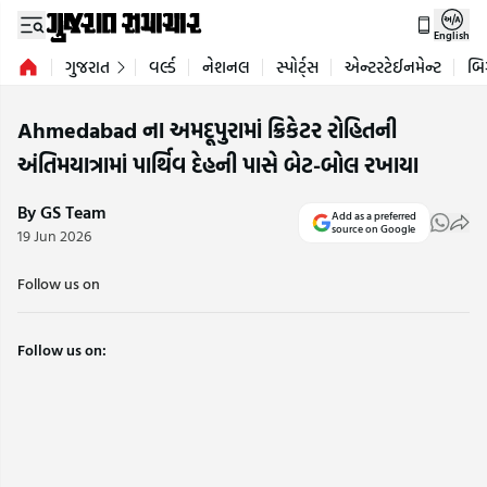
English
ગુજરાત
વર્લ્ડ
નેશનલ
સ્પોર્ટ્સ
એન્ટરટેઈનમેન્ટ
બિ
Ahmedabad ના અમદૂપુરામાં ક્રિકેટર રોહિતની
અંતિમયાત્રામાં પાર્થિવ દેહની પાસે બેટ-બોલ રખાયા
By GS Team
Add as a preferred
source on Google
19 Jun 2026
Follow us on
Follow us on: