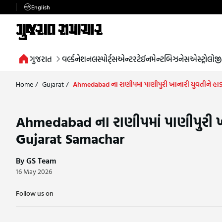
English
ગુજરાત
વર્લ્ડ
નેશનલ
સ્પોર્ટ્સ
એન્ટરટેઈનમેન્ટ
બિઝનેસ
એસ્ટ્રોલોજી
Home
/
Gujarat
/
Ahmedabad ના રાણીપમાં પાણીપુરી ખાનારી યુવતીને હાડક
Ahmedabad ના રાણીપમાં પાણીપુરી ખાન
Gujarat Samachar
By GS Team
16 May 2026
Follow us on