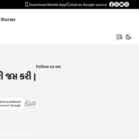
Download Mobile App
Add as Google source
Stories
Follow us on:
જપ્ત કરી |
d as a preferred
urce on Google