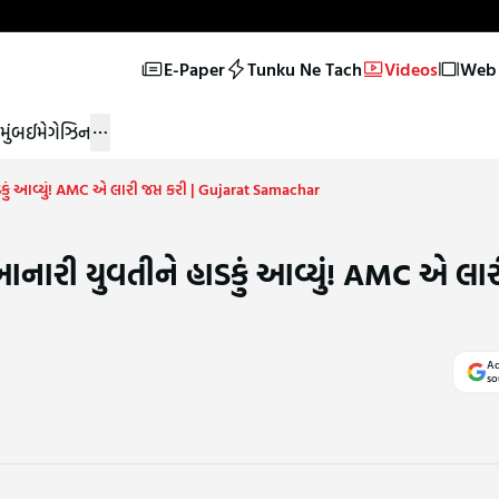
E-Paper
Tunku Ne Tach
Videos
Web 
મુંબઈ
મેગેઝિન
ું આવ્યું! AMC એ લારી જપ્ત કરી | Gujarat Samachar
ારી યુવતીને હાડકું આવ્યું! AMC એ લારી 
Ad
so