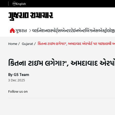
English
ગુજરાત
વર્લ્ડ
નેશનલ
સ્પોર્ટ્સ
એન્ટરટેઈનમેન્ટ
બિઝનેસ
એસ્ટ્રોલોજી
Home
/
Gujarat
/
કિતના ટાઇમ લગેગા?', અમદાવાદ એરપોર્ટ પર ગઇકાલથી અટ
કિતના ટાઇમ લગેગા?', અમદાવાદ એરપોર
By GS Team
3 Dec 2025
Follow us on