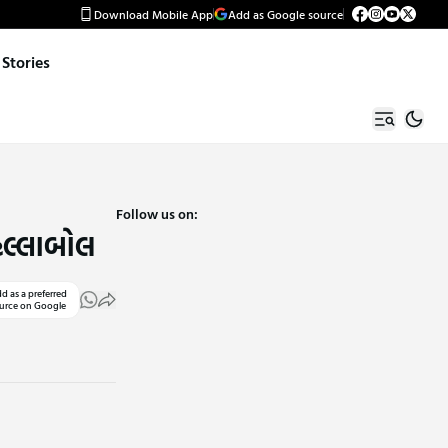
Download Mobile App
Add as Google source
Stories
Follow us on:
હલ્લાબોલ
d as a preferred
urce on Google