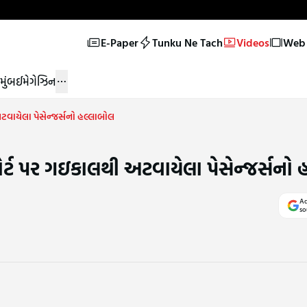
E-Paper
Tunku Ne Tach
Videos
Web 
મુંબઈ
મેગેઝિન
વાયેલા પેસેન્જર્સનો હલ્લાબોલ
્ટ પર ગઇકાલથી અટવાયેલા પેસેન્જર્સનો 
Ad
so