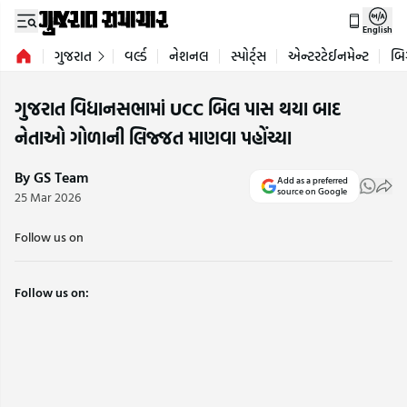
English
ગુજરાત
વર્લ્ડ
નેશનલ
સ્પોર્ટ્સ
એન્ટરટેઈનમેન્ટ
બિ
ગુજરાત વિધાનસભામાં UCC બિલ પાસ થયા બાદ
નેતાઓ ગોળાની લિજ્જત માણવા પહોંચ્યા
By GS Team
Add as a preferred
source on Google
25 Mar 2026
Follow us on
Follow us on: